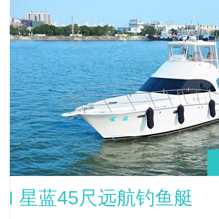
星蓝45尺远航钓鱼艇