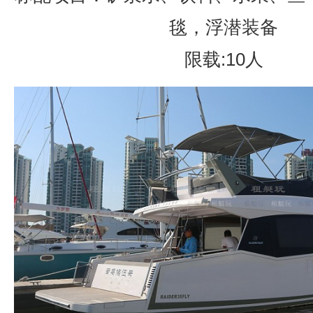
毯，浮潜装备
限载:10人