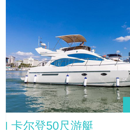
卡尔登50尺游艇