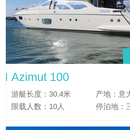
Azimut 100
游艇长度：30.4米
产地：意
限载人数：10人
停泊地：