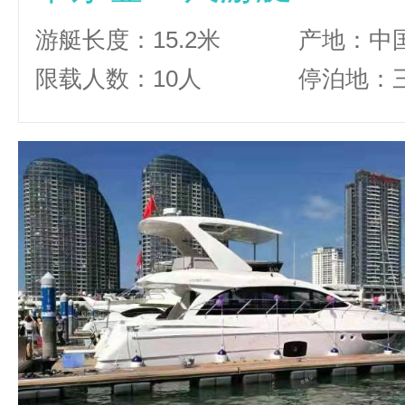
游艇长度：15.2米
产地：中
限载人数：10人
停泊地：