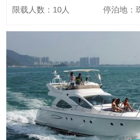
限载人数：10人
停泊地：