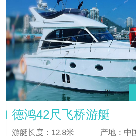
德鸿42尺飞桥游艇
游艇长度：12.8米
产地：中