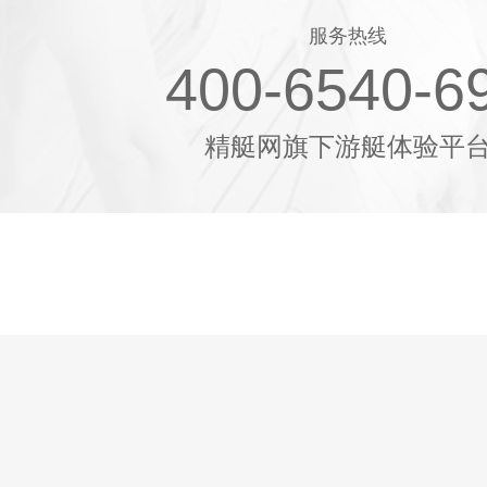
服务热线
400-6540-6
精艇网旗下游艇体验平