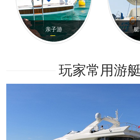
亲子游
艇
玩家常用游