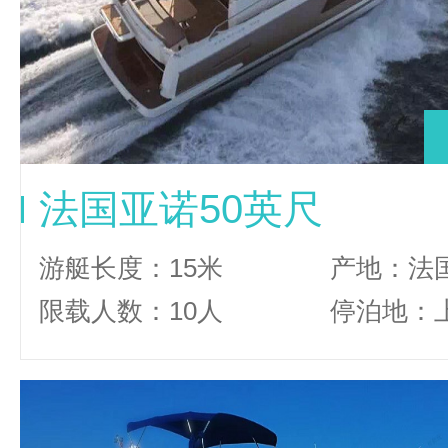
法国亚诺50英尺
游艇长度：15米
产地：法
限载人数：10人
停泊地：